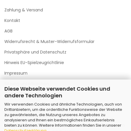
Zahlung & Versand
Kontakt
AGB
Widerrufsrecht & Muster-Widerrufsformular
Privatsphäre und Datenschutz
Hinweis EU-Spielzeugrichtlinie
Impressum
Sitzung unterbrochen
Diese Webseite verwendet Cookies und
Cookie Einstellungen
andere Technologien
Wir verwenden Cookies und ähnliche Technologien, auch von
Drittanbietern, um die ordentliche Funktionsweise der Website
zu gewährleisten, die Nutzung unseres Angebotes zu
analysieren und Ihnen ein bestmögliches Einkaufserlebnis
Webshop erstellen
mit Gambio.de © 2026 | Template von
bieten zu können. Weitere Informationen finden Sie in unserer
Datenschutzerklärung
.