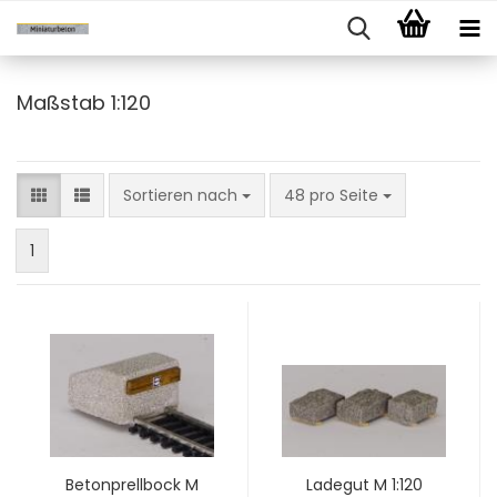
Maßstab 1:120
Sortieren nach
pro Seite
Sortieren nach
48 pro Seite
1
Betonprellbock M
Ladegut M 1:120