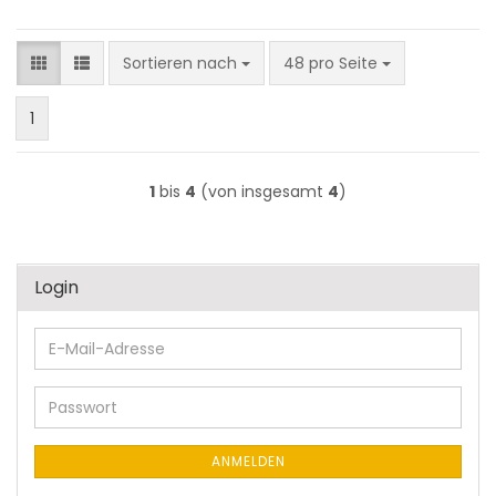
Sortieren nach
pro Seite
Sortieren nach
48 pro Seite
1
1
bis
4
(von insgesamt
4
)
Login
E-
Mail-
Adresse
Passwort
ANMELDEN