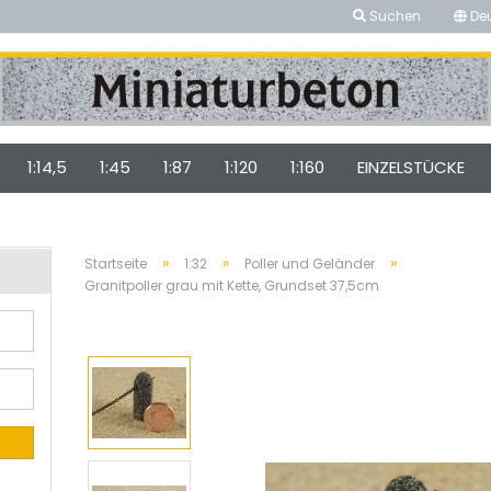
Suchen
De
...
1:14,5
1:45
1:87
1:120
1:160
EINZELSTÜCKE
»
»
»
Startseite
1:32
Poller und Geländer
Granitpoller grau mit Kette, Grundset 37,5cm