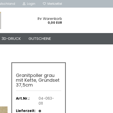
utschland
Login
Merkzettel
Ihr Warenkorb
0,00 EUR
3D-DRUCK
GUTSCHEINE
Granitpoller grau
mit Kette, Grundset
37,5cm
Art.Nr.:
04-063-
011
Lieferzeit: