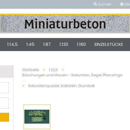
Suchen
De
...
1:14,5
1:45
1:87
1:120
1:160
EINZELSTÜCKE
»
»
Startseite
1:22,5
Böschungen und Mauern - Naturstein, Ziegel, Pflanzringe
....
»
Natursteinquader, Kalkstein, Grundset