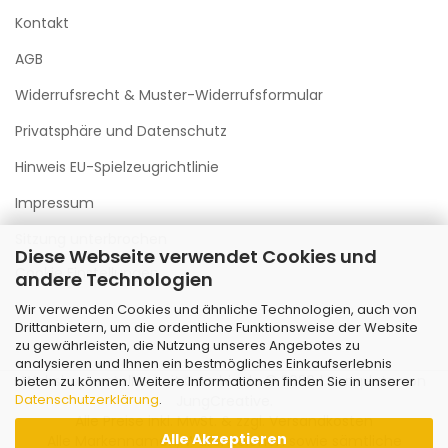
Kontakt
AGB
Widerrufsrecht & Muster-Widerrufsformular
Privatsphäre und Datenschutz
Hinweis EU-Spielzeugrichtlinie
Impressum
Sitzung unterbrochen
Diese Webseite verwendet Cookies und
Cookie Einstellungen
andere Technologien
Wir verwenden Cookies und ähnliche Technologien, auch von
Drittanbietern, um die ordentliche Funktionsweise der Website
zu gewährleisten, die Nutzung unseres Angebotes zu
analysieren und Ihnen ein bestmögliches Einkaufserlebnis
Webshop erstellen
mit Gambio.de © 2026 | Template von
bieten zu können. Weitere Informationen finden Sie in unserer
Datenschutzerklärung
.
JungCreative
.
Alle Preise inkl. MwSt. & zzgl. Versandkosten
Alle Akzeptieren
Alle Markennamen, Warenzeichen sowie sämtliche